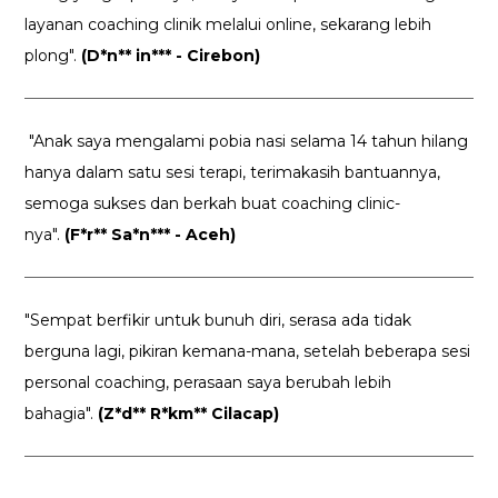
layanan coaching clinik melalui online, sekarang lebih
plong".
(D*n** in*** - Cirebon)
"Anak saya mengalami pobia nasi selama 14 tahun hilang
hanya dalam satu sesi terapi, terimakasih bantuannya,
semoga sukses dan berkah buat coaching clinic-
nya".
(F*r** Sa*n*** - Aceh)
"Sempat berfikir untuk bunuh diri, serasa ada tidak
berguna lagi, pikiran kemana-mana, setelah beberapa sesi
personal coaching, perasaan saya berubah lebih
bahagia".
(Z*d** R*km** Cilacap)