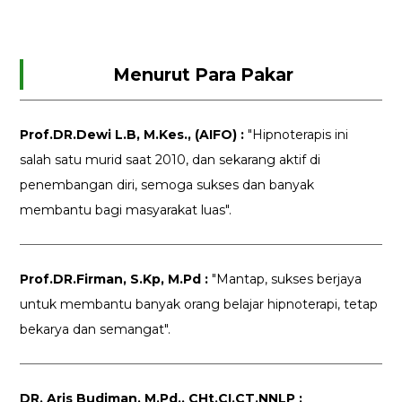
Menurut Para Pakar
Prof.DR.Dewi L.B, M.Kes., (AIFO) :
"Hipnoterapis ini
salah satu murid saat 2010, dan sekarang aktif di
penembangan diri, semoga sukses dan banyak
membantu bagi masyarakat luas".
Prof.DR.Firman, S.Kp, M.Pd :
"Mantap, sukses berjaya
untuk membantu banyak orang belajar hipnoterapi, tetap
bekarya dan semangat".
DR. Aris Budiman, M.Pd., CHt.CI.CT,NNLP :