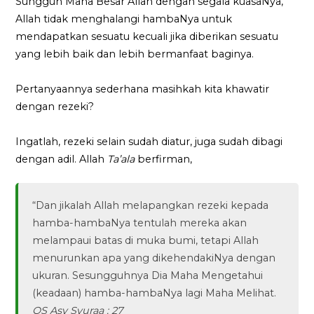
Sungguh Maha Besar Allah dengan segala kuasaNya,
Allah tidak menghalangi hambaNya untuk
mendapatkan sesuatu kecuali jika diberikan sesuatu
yang lebih baik dan lebih bermanfaat baginya.
Pertanyaannya sederhana masihkah kita khawatir
dengan rezeki?
Ingatlah, rezeki selain sudah diatur, juga sudah dibagi
dengan adil. Allah
Ta’ala
berfirman,
“Dan jikalah Allah melapangkan rezeki kepada
hamba-hambaNya tentulah mereka akan
melampaui batas di muka bumi, tetapi Allah
menurunkan apa yang dikehendakiNya dengan
ukuran. Sesungguhnya Dia Maha Mengetahui
(keadaan) hamba-hambaNya lagi Maha Melihat.
QS Asy Syuraa : 27