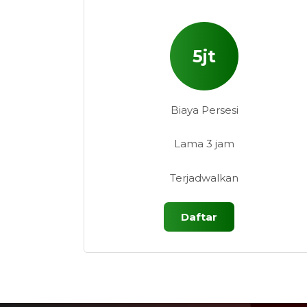
5jt
Biaya Persesi
Lama 3 jam
Terjadwalkan
Daftar