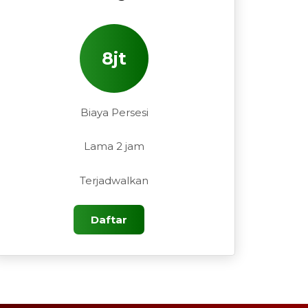
8jt
Biaya Persesi
Lama 2 jam
Terjadwalkan
Daftar