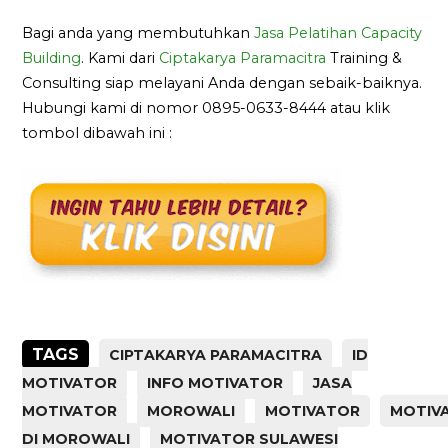
Bagi anda yang membutuhkan
Jasa Pelatihan Capacity
Building
. Kami dari
Ciptakarya Paramacitra
Training &
Consulting siap melayani Anda dengan sebaik-baiknya.
Hubungi kami di nomor 0895-0633-8444 atau klik
tombol dibawah ini :
TAGS
CIPTAKARYA PARAMACITRA
ID
MOTIVATOR
INFO MOTIVATOR
JASA
MOTIVATOR
MOROWALI
MOTIVATOR
MOTIV
DI MOROWALI
MOTIVATOR SULAWESI