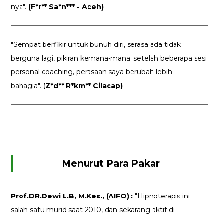
nya".
(F*r** Sa*n*** - Aceh)
"Sempat berfikir untuk bunuh diri, serasa ada tidak
berguna lagi, pikiran kemana-mana, setelah beberapa sesi
personal coaching, perasaan saya berubah lebih
bahagia".
(Z*d** R*km** Cilacap)
Menurut Para Pakar
Prof.DR.Dewi L.B, M.Kes., (AIFO) :
"Hipnoterapis ini
salah satu murid saat 2010, dan sekarang aktif di