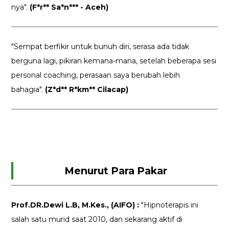
nya".
(F*r** Sa*n*** - Aceh)
"Sempat berfikir untuk bunuh diri, serasa ada tidak
berguna lagi, pikiran kemana-mana, setelah beberapa sesi
personal coaching, perasaan saya berubah lebih
bahagia".
(Z*d** R*km** Cilacap)
Menurut Para Pakar
Prof.DR.Dewi L.B, M.Kes., (AIFO) :
"Hipnoterapis ini
salah satu murid saat 2010, dan sekarang aktif di