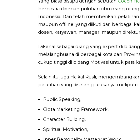
Yang biasa disapa dengan sebutan
Coach Hai
berbicara didepan puluhan ribu orang orang
Indonesia. Dan telah memberikan pelatihan 
maupun offline, yang diikuti dari berbagai ka
dosen, karyawan, manager, maupun direktur
Dikenal sebagai orang yang expert di bidan
melalangbuana di berbagai kota dan Provins
cukup tinggi di bidang Motivasi untuk para 
Selain itu juga Haikal Rusli, mengembangkan 
pelatihan yang diselenggarakanya meliputi :
Public Speaking,
Cipta Marketing Framework,
Character Building,
Spiritual Motivation,
Inner Personality Mastery at Work,