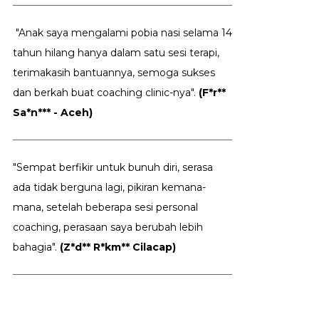
"Anak saya mengalami pobia nasi selama 14
tahun hilang hanya dalam satu sesi terapi,
terimakasih bantuannya, semoga sukses
dan berkah buat coaching clinic-nya".
(F*r**
Sa*n*** - Aceh)
"Sempat berfikir untuk bunuh diri, serasa
ada tidak berguna lagi, pikiran kemana-
mana, setelah beberapa sesi personal
coaching, perasaan saya berubah lebih
bahagia".
(Z*d** R*km** Cilacap)