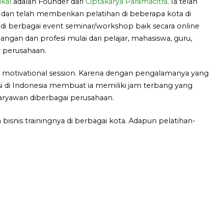
kal
adalah Founder dari
Ciptakarya Paramacitra
. Ia telah
 dan telah memberikan pelatihan di beberapa kota di
di berbagai event seminar/workshop baik secara online
langan dan profesi mulai dari pelajar, mahasiswa, guru,
 perusahaan.
g motivational session. Karena dengan pengalamanya yang
i di Indonesia membuat ia memiliki jam terbang yang
karyawan diberbagai perusahaan.
bisnis trainingnya di berbagai kota. Adapun pelatihan-