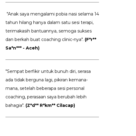
"Anak saya mengalami pobia nasi selama 14
tahun hilang hanya dalam satu sesi terapi,
terimakasih bantuannya, semoga sukses
dan berkah buat coaching clinic-nya".
(F*r**
Sa*n*** - Aceh)
"Sempat berfikir untuk bunuh diri, serasa
ada tidak berguna lagi, pikiran kemana-
mana, setelah beberapa sesi personal
coaching, perasaan saya berubah lebih
bahagia".
(Z*d** R*km** Cilacap)