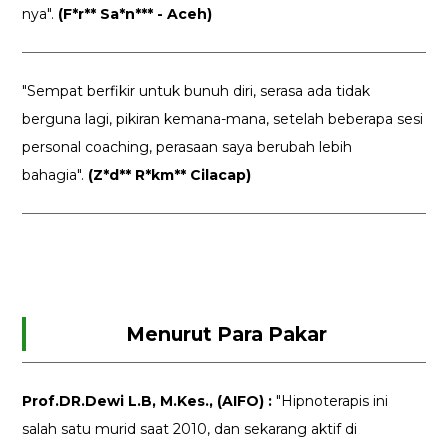
nya".
(F*r** Sa*n*** - Aceh)
"Sempat berfikir untuk bunuh diri, serasa ada tidak
berguna lagi, pikiran kemana-mana, setelah beberapa sesi
personal coaching, perasaan saya berubah lebih
bahagia".
(Z*d** R*km** Cilacap)
Menurut Para Pakar
Prof.DR.Dewi L.B, M.Kes., (AIFO) :
"Hipnoterapis ini
salah satu murid saat 2010, dan sekarang aktif di