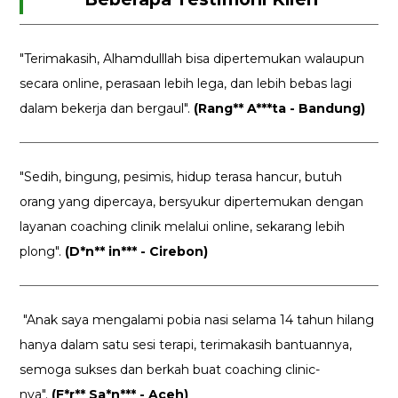
"Terimakasih, Alhamdulllah bisa dipertemukan walaupun
secara online, perasaan lebih lega, dan lebih bebas lagi
dalam bekerja dan bergaul".
(Rang** A***ta - Bandung)
"Sedih, bingung, pesimis, hidup terasa hancur, butuh
orang yang dipercaya, bersyukur dipertemukan dengan
layanan coaching clinik melalui online, sekarang lebih
plong".
(D*n** in*** - Cirebon)
"Anak saya mengalami pobia nasi selama 14 tahun hilang
hanya dalam satu sesi terapi, terimakasih bantuannya,
semoga sukses dan berkah buat coaching clinic-
nya".
(F*r** Sa*n*** - Aceh)