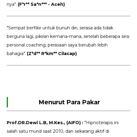
nya".
(F*r** Sa*n*** - Aceh)
"Sempat berfikir untuk bunuh diri, serasa ada tidak
berguna lagi, pikiran kemana-mana, setelah beberapa sesi
personal coaching, perasaan saya berubah lebih
bahagia".
(Z*d** R*km** Cilacap)
Menurut Para Pakar
Prof.DR.Dewi L.B, M.Kes., (AIFO) :
"Hipnoterapis ini
salah satu murid saat 2010, dan sekarang aktif di