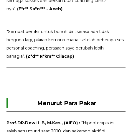
semoga sukses dan berkah buat coaching clinic-
nya".
(F*r** Sa*n*** - Aceh)
"Sempat berfikir untuk bunuh diri, serasa ada tidak
berguna lagi, pikiran kemana-mana, setelah beberapa sesi
personal coaching, perasaan saya berubah lebih
bahagia".
(Z*d** R*km** Cilacap)
Menurut Para Pakar
Prof.DR.Dewi L.B, M.Kes., (AIFO) :
"Hipnoterapis ini
salah satu murid saat 2010, dan sekarang aktif di