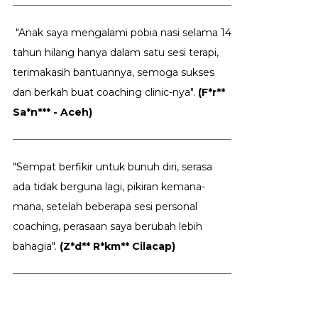
"Anak saya mengalami pobia nasi selama 14
tahun hilang hanya dalam satu sesi terapi,
terimakasih bantuannya, semoga sukses
dan berkah buat coaching clinic-nya".
(F*r**
Sa*n*** - Aceh)
"Sempat berfikir untuk bunuh diri, serasa
ada tidak berguna lagi, pikiran kemana-
mana, setelah beberapa sesi personal
coaching, perasaan saya berubah lebih
bahagia".
(Z*d** R*km** Cilacap)