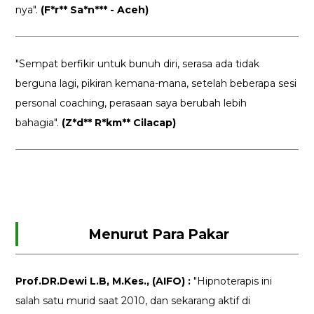
nya".
(F*r** Sa*n*** - Aceh)
"Sempat berfikir untuk bunuh diri, serasa ada tidak
berguna lagi, pikiran kemana-mana, setelah beberapa sesi
personal coaching, perasaan saya berubah lebih
bahagia".
(Z*d** R*km** Cilacap)
Menurut Para Pakar
Prof.DR.Dewi L.B, M.Kes., (AIFO) :
"Hipnoterapis ini
salah satu murid saat 2010, dan sekarang aktif di