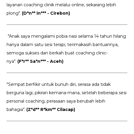
layanan coaching clinik melalui online, sekarang lebih
plong".
(D*n** in*** - Cirebon)
"Anak saya mengalami pobia nasi selama 14 tahun hilang
hanya dalam satu sesi terapi, terimakasih bantuannya,
semoga sukses dan berkah buat coaching clinic-
nya".
(F*r** Sa*n*** - Aceh)
"Sempat berfikir untuk bunuh diri, serasa ada tidak
berguna lagi, pikiran kemana-mana, setelah beberapa sesi
personal coaching, perasaan saya berubah lebih
bahagia".
(Z*d** R*km** Cilacap)