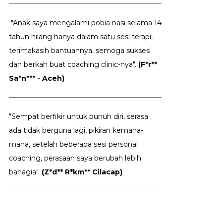
"Anak saya mengalami pobia nasi selama 14
tahun hilang hanya dalam satu sesi terapi,
terimakasih bantuannya, semoga sukses
dan berkah buat coaching clinic-nya".
(F*r**
Sa*n*** - Aceh)
"Sempat berfikir untuk bunuh diri, serasa
ada tidak berguna lagi, pikiran kemana-
mana, setelah beberapa sesi personal
coaching, perasaan saya berubah lebih
bahagia".
(Z*d** R*km** Cilacap)