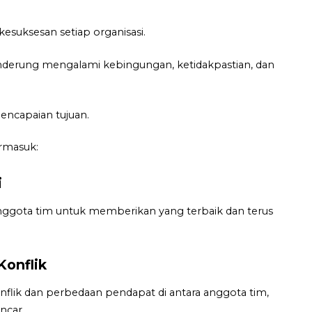
esuksesan setiap organisasi.
enderung mengalami kebingungan, ketidakpastian, dan
ncapaian tujuan.
ermasuk:
i
nggota tim untuk memberikan yang terbaik dan terus
Konflik
lik dan perbedaan pendapat di antara anggota tim,
ancar.