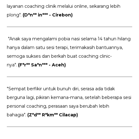
layanan coaching clinik melalui online, sekarang lebih
plong".
(D*n** in*** - Cirebon)
"Anak saya mengalami pobia nasi selama 14 tahun hilang
hanya dalam satu sesi terapi, terimakasih bantuannya,
semoga sukses dan berkah buat coaching clinic-
nya".
(F*r** Sa*n*** - Aceh)
"Sempat berfikir untuk bunuh diri, serasa ada tidak
berguna lagi, pikiran kemana-mana, setelah beberapa sesi
personal coaching, perasaan saya berubah lebih
bahagia".
(Z*d** R*km** Cilacap)