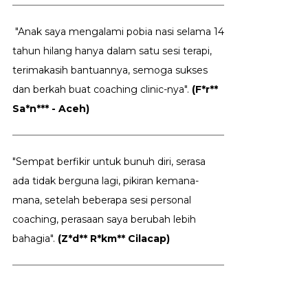
"Anak saya mengalami pobia nasi selama 14
tahun hilang hanya dalam satu sesi terapi,
terimakasih bantuannya, semoga sukses
dan berkah buat coaching clinic-nya".
(F*r**
Sa*n*** - Aceh)
"Sempat berfikir untuk bunuh diri, serasa
ada tidak berguna lagi, pikiran kemana-
mana, setelah beberapa sesi personal
coaching, perasaan saya berubah lebih
bahagia".
(Z*d** R*km** Cilacap)