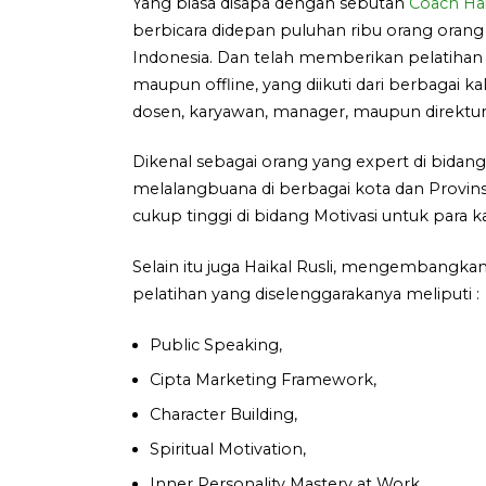
Yang biasa disapa dengan sebutan
Coach Hai
berbicara didepan puluhan ribu orang orang
Indonesia. Dan telah memberikan pelatihan 
maupun offline, yang diikuti dari berbagai ka
dosen, karyawan, manager, maupun direktur
Dikenal sebagai orang yang expert di bidan
melalangbuana di berbagai kota dan Provins
cukup tinggi di bidang Motivasi untuk para 
Selain itu juga Haikal Rusli, mengembangkan 
pelatihan yang diselenggarakanya meliputi :
Public Speaking,
Cipta Marketing Framework,
Character Building,
Spiritual Motivation,
Inner Personality Mastery at Work,