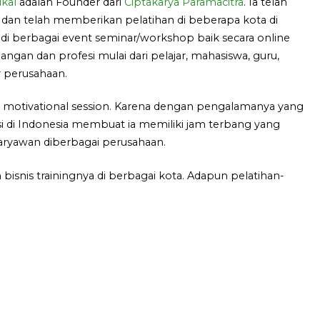
kal
adalah Founder dari
Ciptakarya Paramacitra
. Ia telah
 dan telah memberikan pelatihan di beberapa kota di
di berbagai event seminar/workshop baik secara online
langan dan profesi mulai dari pelajar, mahasiswa, guru,
 perusahaan.
g motivational session. Karena dengan pengalamanya yang
i di Indonesia membuat ia memiliki jam terbang yang
karyawan diberbagai perusahaan.
bisnis trainingnya di berbagai kota. Adapun pelatihan-