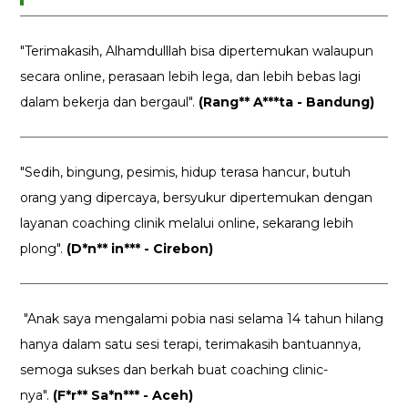
"Terimakasih, Alhamdulllah bisa dipertemukan walaupun
secara online, perasaan lebih lega, dan lebih bebas lagi
dalam bekerja dan bergaul".
(Rang** A***ta - Bandung)
"Sedih, bingung, pesimis, hidup terasa hancur, butuh
orang yang dipercaya, bersyukur dipertemukan dengan
layanan coaching clinik melalui online, sekarang lebih
plong".
(D*n** in*** - Cirebon)
"Anak saya mengalami pobia nasi selama 14 tahun hilang
hanya dalam satu sesi terapi, terimakasih bantuannya,
semoga sukses dan berkah buat coaching clinic-
nya".
(F*r** Sa*n*** - Aceh)