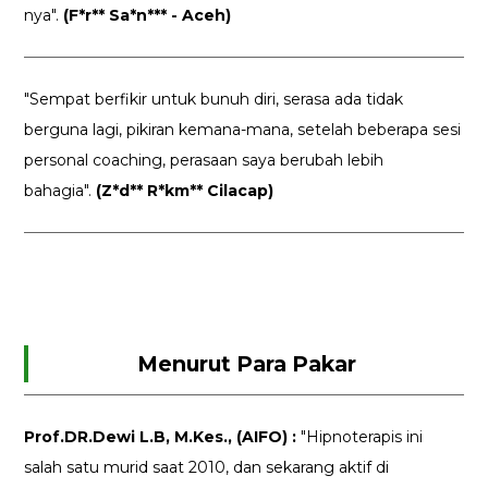
nya".
(F*r** Sa*n*** - Aceh)
"Sempat berfikir untuk bunuh diri, serasa ada tidak
berguna lagi, pikiran kemana-mana, setelah beberapa sesi
personal coaching, perasaan saya berubah lebih
bahagia".
(Z*d** R*km** Cilacap)
Menurut Para Pakar
Prof.DR.Dewi L.B, M.Kes., (AIFO) :
"Hipnoterapis ini
salah satu murid saat 2010, dan sekarang aktif di