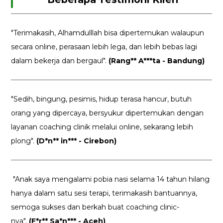
"Terimakasih, Alhamdulllah bisa dipertemukan walaupun
secara online, perasaan lebih lega, dan lebih bebas lagi
dalam bekerja dan bergaul".
(Rang** A***ta - Bandung)
"Sedih, bingung, pesimis, hidup terasa hancur, butuh
orang yang dipercaya, bersyukur dipertemukan dengan
layanan coaching clinik melalui online, sekarang lebih
plong".
(D*n** in*** - Cirebon)
"Anak saya mengalami pobia nasi selama 14 tahun hilang
hanya dalam satu sesi terapi, terimakasih bantuannya,
semoga sukses dan berkah buat coaching clinic-
nya".
(F*r** Sa*n*** - Aceh)