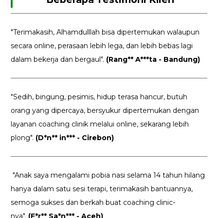
"Terimakasih, Alhamdulllah bisa dipertemukan walaupun
secara online, perasaan lebih lega, dan lebih bebas lagi
dalam bekerja dan bergaul".
(Rang** A***ta - Bandung)
"Sedih, bingung, pesimis, hidup terasa hancur, butuh
orang yang dipercaya, bersyukur dipertemukan dengan
layanan coaching clinik melalui online, sekarang lebih
plong".
(D*n** in*** - Cirebon)
"Anak saya mengalami pobia nasi selama 14 tahun hilang
hanya dalam satu sesi terapi, terimakasih bantuannya,
semoga sukses dan berkah buat coaching clinic-
nya".
(F*r** Sa*n*** - Aceh)