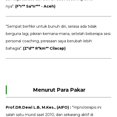
nya".
(F*r** Sa*n*** - Aceh)
"Sempat berfikir untuk bunuh diri, serasa ada tidak
berguna lagi, pikiran kemana-mana, setelah beberapa sesi
personal coaching, perasaan saya berubah lebih
bahagia".
(Z*d** R*km** Cilacap)
Menurut Para Pakar
Prof.DR.Dewi L.B, M.Kes., (AIFO) :
"Hipnoterapis ini
salah satu murid saat 2010, dan sekarang aktif di