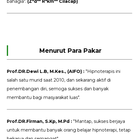
bahagia".
(Z*d** R*km** Cilacap)
Menurut Para Pakar
Prof.DR.Dewi L.B, M.Kes., (AIFO) :
"Hipnoterapis ini
salah satu murid saat 2010, dan sekarang aktif di
penembangan diri, semoga sukses dan banyak
membantu bagi masyarakat luas".
Prof.DR.Firman, S.Kp, M.Pd :
"Mantap, sukses berjaya
untuk membantu banyak orang belajar hipnoterapi, tetap
bekarya dan semangat".