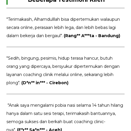
"Terimakasih, Alhamdulllah bisa dipertemukan walaupun
secara online, perasaan lebih lega, dan lebih bebas lagi
dalam bekerja dan bergaul".
(Rang** A***ta - Bandung)
"Sedih, bingung, pesimis, hidup terasa hancur, butuh
orang yang dipercaya, bersyukur dipertemukan dengan
layanan coaching clinik melalui online, sekarang lebih
plong".
(D*n** in*** - Cirebon)
"Anak saya mengalami pobia nasi selama 14 tahun hilang
hanya dalam satu sesi terapi, terimakasih bantuannya,
semoga sukses dan berkah buat coaching clinic-
nya".
(F*r** Sa*n*** - Aceh)