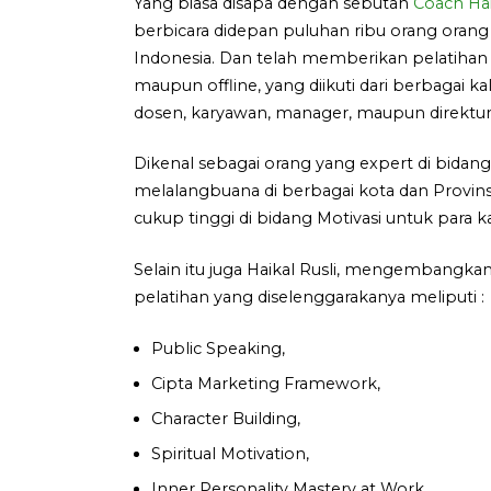
Yang biasa disapa dengan sebutan
Coach Hai
berbicara didepan puluhan ribu orang orang
Indonesia. Dan telah memberikan pelatihan 
maupun offline, yang diikuti dari berbagai ka
dosen, karyawan, manager, maupun direktur
Dikenal sebagai orang yang expert di bidan
melalangbuana di berbagai kota dan Provins
cukup tinggi di bidang Motivasi untuk para 
Selain itu juga Haikal Rusli, mengembangkan 
pelatihan yang diselenggarakanya meliputi :
Public Speaking,
Cipta Marketing Framework,
Character Building,
Spiritual Motivation,
Inner Personality Mastery at Work,