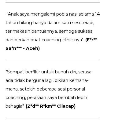
"Anak saya mengalami pobia nasi selama 14
tahun hilang hanya dalam satu sesi terapi,
terimakasih bantuannya, semoga sukses
dan berkah buat coaching clinic-nya".
(F*r**
Sa*n*** - Aceh)
"Sempat berfikir untuk bunuh diri, serasa
ada tidak berguna lagi, pikiran kemana-
mana, setelah beberapa sesi personal
coaching, perasaan saya berubah lebih
bahagia".
(Z*d** R*km** Cilacap)