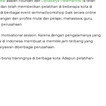
kal
adalah Founder dari
Ciptakarya Paramacitra
. Ia telah
 dan telah memberikan pelatihan di beberapa kota di
di berbagai event seminar/workshop baik secara online
langan dan profesi mulai dari pelajar, mahasiswa, guru,
 perusahaan.
g motivational session. Karena dengan pengalamanya yang
i di Indonesia membuat ia memiliki jam terbang yang
karyawan diberbagai perusahaan.
bisnis trainingnya di berbagai kota. Adapun pelatihan-