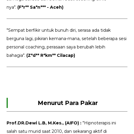
nya".
(F*r** Sa*n*** - Aceh)
"Sempat berfikir untuk bunuh diri, serasa ada tidak
berguna lagi, pikiran kemana-mana, setelah beberapa sesi
personal coaching, perasaan saya berubah lebih
bahagia".
(Z*d** R*km** Cilacap)
Menurut Para Pakar
Prof.DR.Dewi L.B, M.Kes., (AIFO) :
"Hipnoterapis ini
salah satu murid saat 2010, dan sekarang aktif di