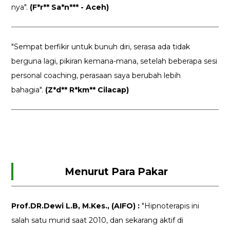
nya".
(F*r** Sa*n*** - Aceh)
"Sempat berfikir untuk bunuh diri, serasa ada tidak
berguna lagi, pikiran kemana-mana, setelah beberapa sesi
personal coaching, perasaan saya berubah lebih
bahagia".
(Z*d** R*km** Cilacap)
Menurut Para Pakar
Prof.DR.Dewi L.B, M.Kes., (AIFO) :
"Hipnoterapis ini
salah satu murid saat 2010, dan sekarang aktif di