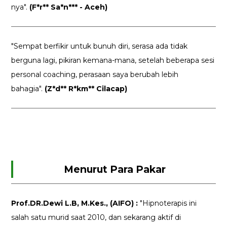
nya".
(F*r** Sa*n*** - Aceh)
"Sempat berfikir untuk bunuh diri, serasa ada tidak
berguna lagi, pikiran kemana-mana, setelah beberapa sesi
personal coaching, perasaan saya berubah lebih
bahagia".
(Z*d** R*km** Cilacap)
Menurut Para Pakar
Prof.DR.Dewi L.B, M.Kes., (AIFO) :
"Hipnoterapis ini
salah satu murid saat 2010, dan sekarang aktif di