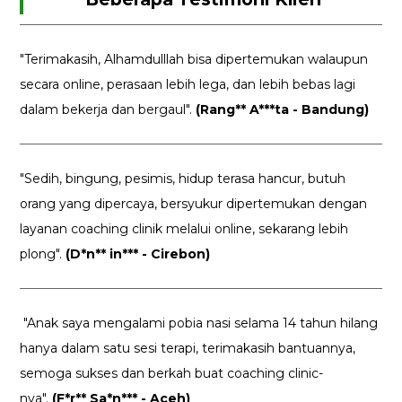
"Terimakasih, Alhamdulllah bisa dipertemukan walaupun
secara online, perasaan lebih lega, dan lebih bebas lagi
dalam bekerja dan bergaul".
(Rang** A***ta - Bandung)
"Sedih, bingung, pesimis, hidup terasa hancur, butuh
orang yang dipercaya, bersyukur dipertemukan dengan
layanan coaching clinik melalui online, sekarang lebih
plong".
(D*n** in*** - Cirebon)
"Anak saya mengalami pobia nasi selama 14 tahun hilang
hanya dalam satu sesi terapi, terimakasih bantuannya,
semoga sukses dan berkah buat coaching clinic-
nya".
(F*r** Sa*n*** - Aceh)