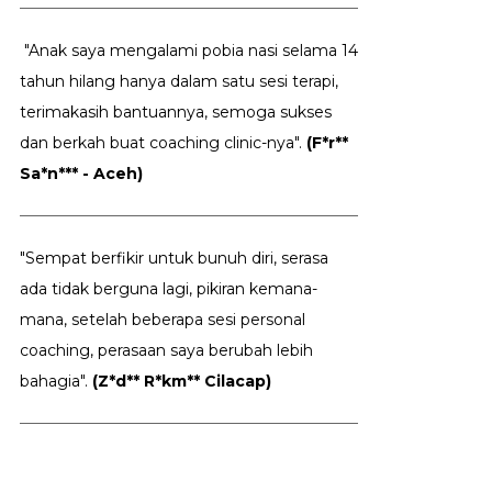
"Anak saya mengalami pobia nasi selama 14
tahun hilang hanya dalam satu sesi terapi,
terimakasih bantuannya, semoga sukses
dan berkah buat coaching clinic-nya".
(F*r**
Sa*n*** - Aceh)
"Sempat berfikir untuk bunuh diri, serasa
ada tidak berguna lagi, pikiran kemana-
mana, setelah beberapa sesi personal
coaching, perasaan saya berubah lebih
bahagia".
(Z*d** R*km** Cilacap)