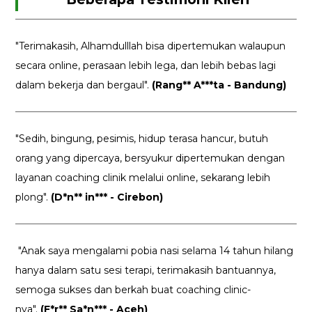
"Terimakasih, Alhamdulllah bisa dipertemukan walaupun
secara online, perasaan lebih lega, dan lebih bebas lagi
dalam bekerja dan bergaul".
(Rang** A***ta - Bandung)
"Sedih, bingung, pesimis, hidup terasa hancur, butuh
orang yang dipercaya, bersyukur dipertemukan dengan
layanan coaching clinik melalui online, sekarang lebih
plong".
(D*n** in*** - Cirebon)
"Anak saya mengalami pobia nasi selama 14 tahun hilang
hanya dalam satu sesi terapi, terimakasih bantuannya,
semoga sukses dan berkah buat coaching clinic-
nya".
(F*r** Sa*n*** - Aceh)