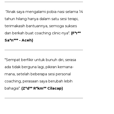
"Anak saya mengalami pobia nasi selama 14
tahun hilang hanya dalam satu sesi terapi,
terimakasih bantuannya, semoga sukses
dan berkah buat coaching clinic-nya".
(F*r**
Sa*n*** - Aceh)
"Sempat berfikir untuk bunuh diri, serasa
ada tidak berguna lagi, pikiran kemana-
mana, setelah beberapa sesi personal
coaching, perasaan saya berubah lebih
bahagia".
(Z*d** R*km** Cilacap)