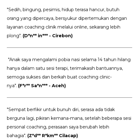
"Sedih, bingung, pesimis, hidup terasa hancur, butuh
orang yang dipercaya, bersyukur dipertemukan dengan
layanan coaching clinik melalui online, sekarang lebih
plong".
(D*n** in*** - Cirebon)
"Anak saya mengalami pobia nasi selama 14 tahun hilang
hanya dalam satu sesi terapi, terimakasih bantuannya,
semoga sukses dan berkah buat coaching clinic-
nya".
(F*r** Sa*n*** - Aceh)
"Sempat berfikir untuk bunuh diri, serasa ada tidak
berguna lagi, pikiran kemana-mana, setelah beberapa sesi
personal coaching, perasaan saya berubah lebih
bahagia".
(Z*d** R*km** Cilacap)