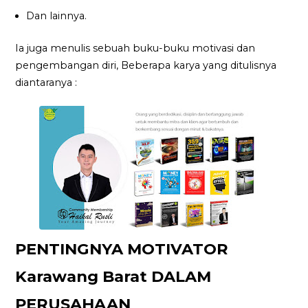
Dan lainnya.
Ia juga menulis sebuah buku-buku motivasi dan
pengembangan diri, Beberapa karya yang ditulisnya
diantaranya :
PENTINGNYA MOTIVATOR
Karawang Barat DALAM
PERUSAHAAN