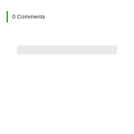
0 Comments