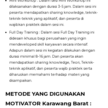
Mini Workshop : Dalam sesi Mini Workshop ini
dilaksanakan dengan durasi 3-5 jam. Dalam sesi ini
peserta mendapatkan sharing knowledge, teknik-
teknik-teknik yang aplikatif, dan peserta di
wajibkan praktek dalam sesi ini.
Full Day Training : Dalam sesi Full Day Training ini
didesain khusus bagi perusahaan yang ingin
mendeveloped skill karyawan secara intensif.
Adapun dalam sesi ini kegiatan dilakukan dengan
durasi minimal 8-16 jam. Dan peserta akan
mendapatkan sharing knowledge, Teori, Teknik-
teknik aplikatif, dan peserta wajib praktek serta
diharuskan memahami terhadap materi yang
disampaikan.
METODE YANG DIGUNAKAN
MOTIVATOR Karawang Barat :