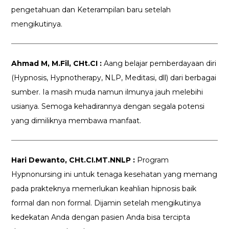
pengetahuan dan Keterampilan baru setelah
mengikutinya.
Ahmad M, M.Fil, CHt.CI :
Aang belajar pemberdayaan diri
(Hypnosis, Hypnotherapy, NLP, Meditasi, dll) dari berbagai
sumber. Ia masih muda namun ilmunya jauh melebihi
usianya. Semoga kehadirannya dengan segala potensi
yang dimiliknya membawa manfaat.
Hari Dewanto, CHt.CI.MT.NNLP :
Program
Hypnonursing ini untuk tenaga kesehatan yang memang
pada prakteknya memerlukan keahlian hipnosis baik
formal dan non formal. Dijamin setelah mengikutinya
kedekatan Anda dengan pasien Anda bisa tercipta