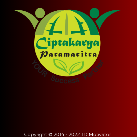
Copyright ©
2014 - 2022
ID Motivator