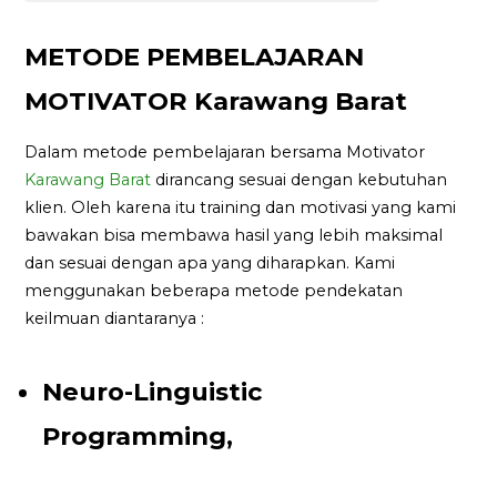
METODE PEMBELAJARAN
MOTIVATOR Karawang Barat
Dalam metode pembelajaran bersama Motivator
Karawang Barat
dirancang sesuai dengan kebutuhan
klien. Oleh karena itu training dan motivasi yang kami
bawakan bisa membawa hasil yang lebih maksimal
dan sesuai dengan apa yang diharapkan. Kami
menggunakan beberapa metode pendekatan
keilmuan diantaranya :
Neuro-Linguistic
Programming,