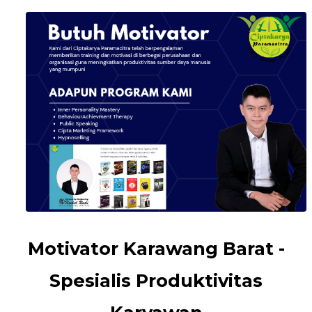
Motivator Karawang Barat -
Spesialis Produktivitas