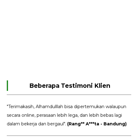
Beberapa Testimoni Klien
"Terimakasih, Alhamdulllah bisa dipertemukan walaupun
secara online, perasaan lebih lega, dan lebih bebas lagi
dalam bekerja dan bergaul".
(Rang** A***ta - Bandung)