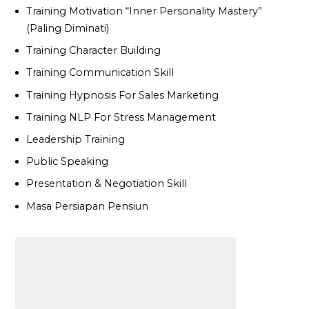
Training Motivation “Inner Personality Mastery”
(Paling Diminati)
Training Character Building
Training Communication Skill
Training Hypnosis For Sales Marketing
Training NLP For Stress Management
Leadership Training
Public Speaking
Presentation & Negotiation Skill
Masa Persiapan Pensiun