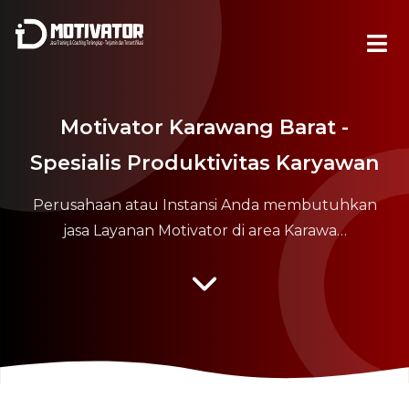
Motivator Karawang Barat -
Spesialis Produktivitas Karyawan
Perusahaan atau Instansi Anda membutuhkan
jasa Layanan Motivator di area Karawa…