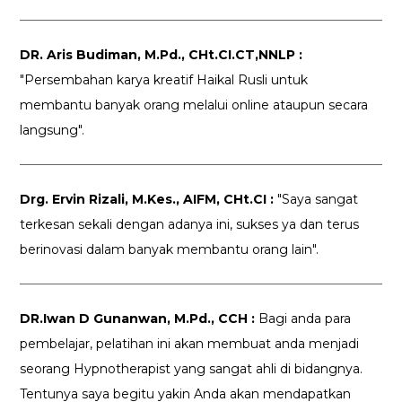
DR. Aris Budiman, M.Pd., CHt.CI.CT,NNLP :
"Persembahan karya kreatif Haikal Rusli untuk
membantu banyak orang melalui online ataupun secara
langsung".
Drg. Ervin Rizali, M.Kes., AIFM, CHt.CI :
"Saya sangat
terkesan sekali dengan adanya ini, sukses ya dan terus
berinovasi dalam banyak membantu orang lain".
DR.Iwan D Gunanwan, M.Pd., CCH :
Bagi anda para
pembelajar, pelatihan ini akan membuat anda menjadi
seorang Hypnotherapist yang sangat ahli di bidangnya.
Tentunya saya begitu yakin Anda akan mendapatkan