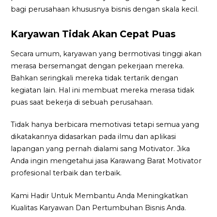
bagi perusahaan khususnya bisnis dengan skala kecil.
Karyawan Tidak Akan Cepat Puas
Secara umum, karyawan yang bermotivasi tinggi akan
merasa bersemangat dengan pekerjaan mereka.
Bahkan seringkali mereka tidak tertarik dengan
kegiatan lain. Hal ini membuat mereka merasa tidak
puas saat bekerja di sebuah perusahaan.
Tidak hanya berbicara memotivasi tetapi semua yang
dikatakannya didasarkan pada ilmu dan aplikasi
lapangan yang pernah dialami sang Motivator. Jika
Anda ingin mengetahui jasa Karawang Barat Motivator
profesional terbaik dan terbaik.
Kami Hadir Untuk Membantu Anda Meningkatkan
Kualitas Karyawan Dan Pertumbuhan Bisnis Anda.