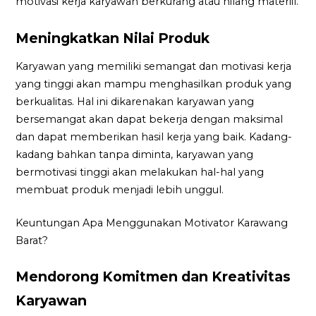
motivasi kerja karyawan berkurang atau hilang materiil.
Meningkatkan Nilai Produk
Karyawan yang memiliki semangat dan motivasi kerja
yang tinggi akan mampu menghasilkan produk yang
berkualitas. Hal ini dikarenakan karyawan yang
bersemangat akan dapat bekerja dengan maksimal
dan dapat memberikan hasil kerja yang baik. Kadang-
kadang bahkan tanpa diminta, karyawan yang
bermotivasi tinggi akan melakukan hal-hal yang
membuat produk menjadi lebih unggul.
Keuntungan Apa Menggunakan Motivator Karawang
Barat?
Mendorong Komitmen dan Kreativitas
Karyawan