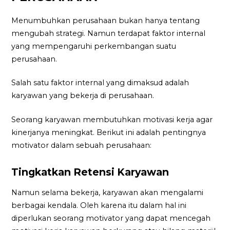
Menumbuhkan perusahaan bukan hanya tentang
mengubah strategi. Namun terdapat faktor internal
yang mempengaruhi perkembangan suatu
perusahaan.
Salah satu faktor internal yang dimaksud adalah
karyawan yang bekerja di perusahaan.
Seorang karyawan membutuhkan motivasi kerja agar
kinerjanya meningkat. Berikut ini adalah pentingnya
motivator dalam sebuah perusahaan:
Tingkatkan Retensi Karyawan
Namun selama bekerja, karyawan akan mengalami
berbagai kendala. Oleh karena itu dalam hal ini
diperlukan seorang motivator yang dapat mencegah