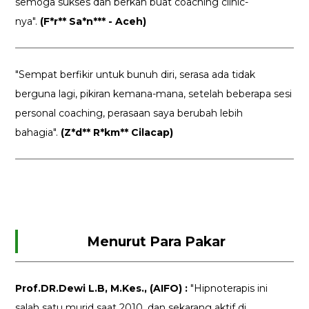
semoga sukses dan berkah buat coaching clinic-
nya".
(F*r** Sa*n*** - Aceh)
"Sempat berfikir untuk bunuh diri, serasa ada tidak
berguna lagi, pikiran kemana-mana, setelah beberapa sesi
personal coaching, perasaan saya berubah lebih
bahagia".
(Z*d** R*km** Cilacap)
Menurut Para Pakar
Prof.DR.Dewi L.B, M.Kes., (AIFO) :
"Hipnoterapis ini
salah satu murid saat 2010, dan sekarang aktif di