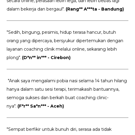
secara online, perasaan lebih lega, dan lebih bebas lagi
dalam bekerja dan bergaul".
(Rang** A***ta - Bandung)
"Sedih, bingung, pesimis, hidup terasa hancur, butuh
orang yang dipercaya, bersyukur dipertemukan dengan
layanan coaching clinik melalui online, sekarang lebih
plong".
(D*n** in*** - Cirebon)
"Anak saya mengalami pobia nasi selama 14 tahun hilang
hanya dalam satu sesi terapi, terimakasih bantuannya,
semoga sukses dan berkah buat coaching clinic-
nya".
(F*r** Sa*n*** - Aceh)
"Sempat berfikir untuk bunuh diri, serasa ada tidak