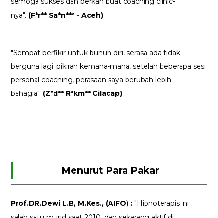
semoga sukses dan berkah buat coaching clinic-
nya".
(F*r** Sa*n*** - Aceh)
"Sempat berfikir untuk bunuh diri, serasa ada tidak
berguna lagi, pikiran kemana-mana, setelah beberapa sesi
personal coaching, perasaan saya berubah lebih
bahagia".
(Z*d** R*km** Cilacap)
Menurut Para Pakar
Prof.DR.Dewi L.B, M.Kes., (AIFO) :
"Hipnoterapis ini
salah satu murid saat 2010, dan sekarang aktif di