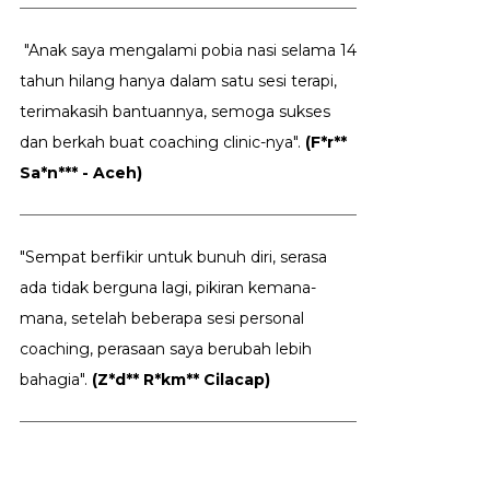
"Anak saya mengalami pobia nasi selama 14
tahun hilang hanya dalam satu sesi terapi,
terimakasih bantuannya, semoga sukses
dan berkah buat coaching clinic-nya".
(F*r**
Sa*n*** - Aceh)
"Sempat berfikir untuk bunuh diri, serasa
ada tidak berguna lagi, pikiran kemana-
mana, setelah beberapa sesi personal
coaching, perasaan saya berubah lebih
bahagia".
(Z*d** R*km** Cilacap)