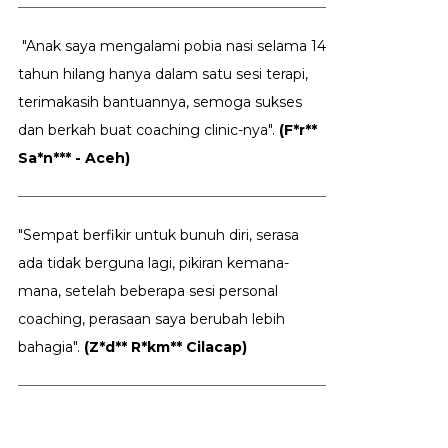
"Anak saya mengalami pobia nasi selama 14
tahun hilang hanya dalam satu sesi terapi,
terimakasih bantuannya, semoga sukses
dan berkah buat coaching clinic-nya".
(F*r**
Sa*n*** - Aceh)
"Sempat berfikir untuk bunuh diri, serasa
ada tidak berguna lagi, pikiran kemana-
mana, setelah beberapa sesi personal
coaching, perasaan saya berubah lebih
bahagia".
(Z*d** R*km** Cilacap)