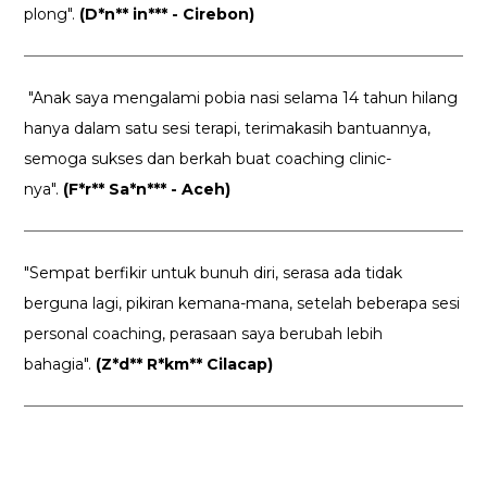
plong".
(D*n** in*** - Cirebon)
"Anak saya mengalami pobia nasi selama 14 tahun hilang
hanya dalam satu sesi terapi, terimakasih bantuannya,
semoga sukses dan berkah buat coaching clinic-
nya".
(F*r** Sa*n*** - Aceh)
"Sempat berfikir untuk bunuh diri, serasa ada tidak
berguna lagi, pikiran kemana-mana, setelah beberapa sesi
personal coaching, perasaan saya berubah lebih
bahagia".
(Z*d** R*km** Cilacap)