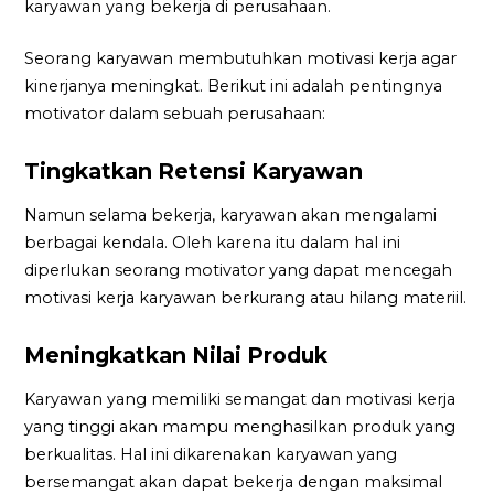
karyawan yang bekerja di perusahaan.
Seorang karyawan membutuhkan motivasi kerja agar
kinerjanya meningkat. Berikut ini adalah pentingnya
motivator dalam sebuah perusahaan:
Tingkatkan Retensi Karyawan
Namun selama bekerja, karyawan akan mengalami
berbagai kendala. Oleh karena itu dalam hal ini
diperlukan seorang motivator yang dapat mencegah
motivasi kerja karyawan berkurang atau hilang materiil.
Meningkatkan Nilai Produk
Karyawan yang memiliki semangat dan motivasi kerja
yang tinggi akan mampu menghasilkan produk yang
berkualitas. Hal ini dikarenakan karyawan yang
bersemangat akan dapat bekerja dengan maksimal