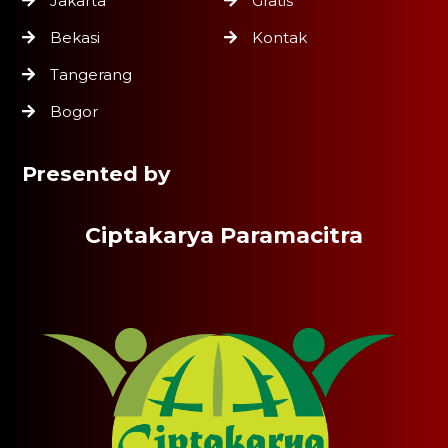
Jakarta
Gratis
Bekasi
Kontak
Tangerang
Bogor
Presented by
Ciptakarya Paramacitra