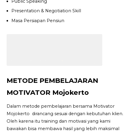
Public Speaking
Presentation & Negotiation Skill
Masa Persiapan Pensiun
METODE PEMBELAJARAN
MOTIVATOR Mojokerto
Dalam metode pembelajaran bersama Motivator
Mojokerto dirancang sesuai dengan kebutuhan klien.
Oleh karena itu training dan motivasi yang kami
bawakan bisa membawa hasil yang lebih maksimal