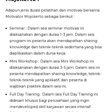
Adapun jenis durasi pelatihan dan motivasi bersama
Motivator Mojokerto sebagai berikut :
Seminar : Dalam sesi seminar motivasi ini
dilaksanakan dengan durasi 1-3 jam. Dalam sesi
program ini peserta akan mendapatkan sharing
knowledge dan teknik-teknik sederhana yang bisa
diaplikasikan dalam dunia kerja.
Mini Workshop : Dalam sesi Mini Workshop ini
dilaksanakan dengan durasi 3-5 jam. Dalam sesi ini
peserta mendapatkan sharing knowledge, teknik-
teknik-teknik yang aplikatif, dan peserta di
wajibkan praktek dalam sesi ini.
Full Day Training : Dalam sesi Full Day Training ini
didesain khusus bagi perusahaan yang ingin
mendeveloped skill karyawan secara intensif.