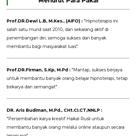
Menurut Para Pakar
Prof.DR.Dewi L.B, M.Kes., (AIFO) :
"Hipnoterapis ini
salah satu murid saat 2010, dan sekarang aktif di
penembangan diri, semoga sukses dan banyak
membantu bagi masyarakat luas".
Prof.DR.Firman, S.Kp, M.Pd :
"Mantap, sukses berjaya
untuk membantu banyak orang belajar hipnoterapi, tetap
bekarya dan semangat".
DR. Aris Budiman, M.Pd., CHt.CI.CT,NNLP :
"Persembahan karya kreatif Haikal Rusli untuk
membantu banyak orang melalui online ataupun secara
langsung".