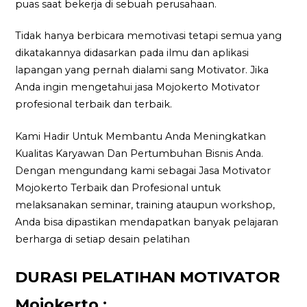
puas saat bekerja di sebuah perusahaan.
Tidak hanya berbicara memotivasi tetapi semua yang
dikatakannya didasarkan pada ilmu dan aplikasi
lapangan yang pernah dialami sang Motivator. Jika
Anda ingin mengetahui jasa Mojokerto Motivator
profesional terbaik dan terbaik.
Kami Hadir Untuk Membantu Anda Meningkatkan
Kualitas Karyawan Dan Pertumbuhan Bisnis Anda.
Dengan mengundang kami sebagai Jasa Motivator
Mojokerto Terbaik dan Profesional untuk
melaksanakan seminar, training ataupun workshop,
Anda bisa dipastikan mendapatkan banyak pelajaran
berharga di setiap desain pelatihan
DURASI PELATIHAN MOTIVATOR
Mojokerto :