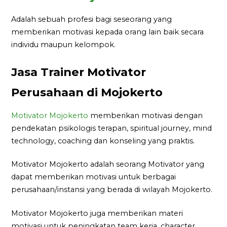
Adalah sebuah profesi bagi seseorang yang
memberikan motivasi kepada orang lain baik secara
individu maupun kelompok.
Jasa Trainer Motivator
Perusahaan di Mojokerto
Motivator Mojokerto
memberikan motivasi dengan
pendekatan psikologis terapan, spiritual journey, mind
technology, coaching dan konseling yang praktis.
Motivator Mojokerto adalah seorang Motivator yang
dapat memberikan motivasi untuk berbagai
perusahaan/instansi yang berada di wilayah Mojokerto.
Motivator Mojokerto juga memberikan materi
motivasi untuk peningkatan team kerja, character