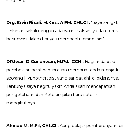
Drg. Ervin Rizali, M.Kes., AIFM, CHt.CI :
"Saya sangat
terkesan sekali dengan adanya ini, sukses ya dan terus
berinovasi dalam banyak membantu orang lain".
DR.Iwan D Gunanwan, M.Pd., CCH :
Bagi anda para
pembelajar, pelatihan ini akan membuat anda menjadi
seorang Hypnotherapist yang sangat ahli di bidangnya.
Tentunya saya begitu yakin Anda akan mendapatkan
pengetahuan dan Keterampilan baru setelah
mengikutinya.
Ahmad M, M.Fil, CHt.CI :
Aang belajar pemberdayaan diri