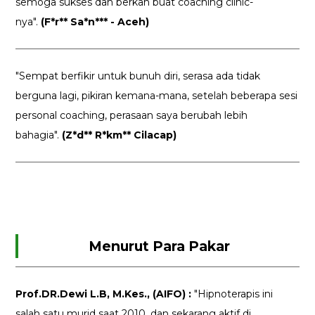
semoga sukses dan berkah buat coaching clinic-
nya".
(F*r** Sa*n*** - Aceh)
"Sempat berfikir untuk bunuh diri, serasa ada tidak
berguna lagi, pikiran kemana-mana, setelah beberapa sesi
personal coaching, perasaan saya berubah lebih
bahagia".
(Z*d** R*km** Cilacap)
Menurut Para Pakar
Prof.DR.Dewi L.B, M.Kes., (AIFO) :
"Hipnoterapis ini
salah satu murid saat 2010, dan sekarang aktif di