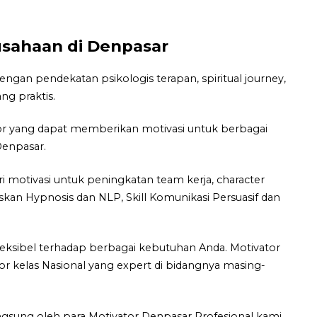
usahaan di Denpasar
gan pendekatan psikologis terapan, spiritual journey,
ng praktis.
or yang dapat memberikan motivasi untuk berbagai
Denpasar.
 motivasi untuk peningkatan team kerja, character
iskan Hypnosis dan NLP, Skill Komunikasi Persuasif dan
leksibel terhadap berbagai kebutuhan Anda. Motivator
tor kelas Nasional yang expert di bidangnya masing-
gsung oleh para Motivator Denpasar Profesional kami.