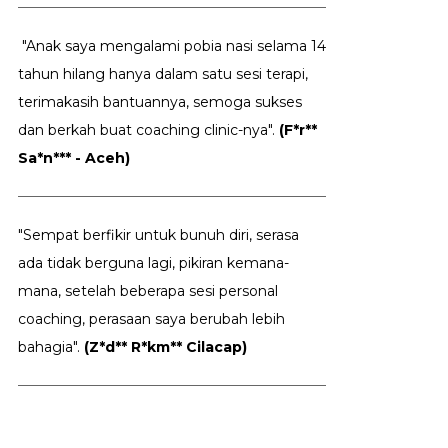
"Anak saya mengalami pobia nasi selama 14
tahun hilang hanya dalam satu sesi terapi,
terimakasih bantuannya, semoga sukses
dan berkah buat coaching clinic-nya".
(F*r**
Sa*n*** - Aceh)
"Sempat berfikir untuk bunuh diri, serasa
ada tidak berguna lagi, pikiran kemana-
mana, setelah beberapa sesi personal
coaching, perasaan saya berubah lebih
bahagia".
(Z*d** R*km** Cilacap)