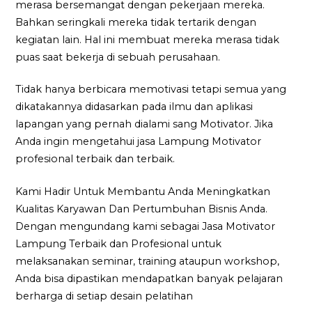
merasa bersemangat dengan pekerjaan mereka.
Bahkan seringkali mereka tidak tertarik dengan
kegiatan lain. Hal ini membuat mereka merasa tidak
puas saat bekerja di sebuah perusahaan.
Tidak hanya berbicara memotivasi tetapi semua yang
dikatakannya didasarkan pada ilmu dan aplikasi
lapangan yang pernah dialami sang Motivator. Jika
Anda ingin mengetahui jasa Lampung Motivator
profesional terbaik dan terbaik.
Kami Hadir Untuk Membantu Anda Meningkatkan
Kualitas Karyawan Dan Pertumbuhan Bisnis Anda.
Dengan mengundang kami sebagai Jasa Motivator
Lampung Terbaik dan Profesional untuk
melaksanakan seminar, training ataupun workshop,
Anda bisa dipastikan mendapatkan banyak pelajaran
berharga di setiap desain pelatihan