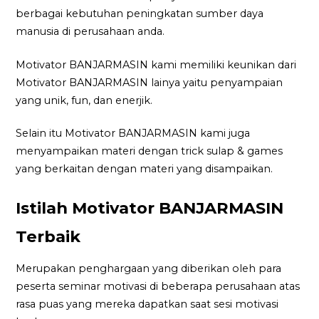
berbagai kebutuhan peningkatan sumber daya
manusia di perusahaan anda.
Motivator BANJARMASIN kami memiliki keunikan dari
Motivator BANJARMASIN lainya yaitu penyampaian
yang unik, fun, dan enerjik.
Selain itu Motivator BANJARMASIN kami juga
menyampaikan materi dengan trick sulap & games
yang berkaitan dengan materi yang disampaikan.
Istilah Motivator BANJARMASIN
Terbaik
Merupakan penghargaan yang diberikan oleh para
peserta seminar motivasi di beberapa perusahaan atas
rasa puas yang mereka dapatkan saat sesi motivasi