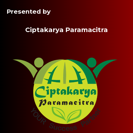
Presented by
Ciptakarya Paramacitra