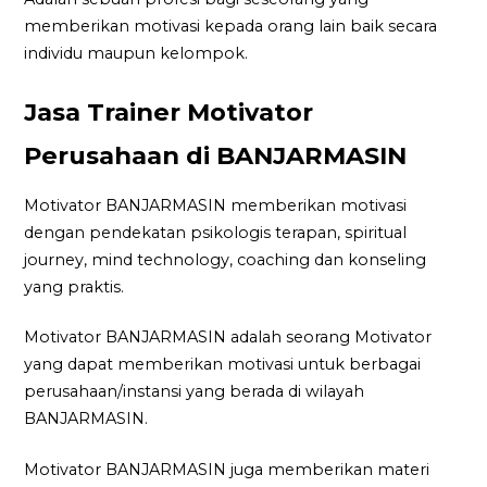
memberikan motivasi kepada orang lain baik secara
individu maupun kelompok.
Jasa Trainer Motivator
Perusahaan di BANJARMASIN
Motivator BANJARMASIN memberikan motivasi
dengan pendekatan psikologis terapan, spiritual
journey, mind technology, coaching dan konseling
yang praktis.
Motivator BANJARMASIN adalah seorang Motivator
yang dapat memberikan motivasi untuk berbagai
perusahaan/instansi yang berada di wilayah
BANJARMASIN.
Motivator BANJARMASIN juga memberikan materi