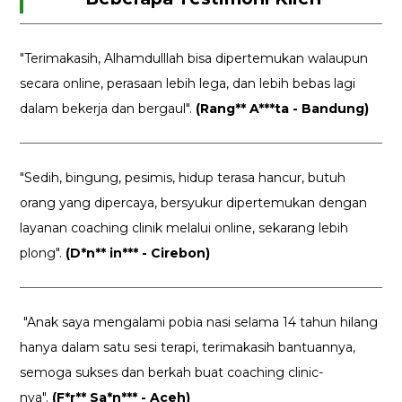
"Terimakasih, Alhamdulllah bisa dipertemukan walaupun
secara online, perasaan lebih lega, dan lebih bebas lagi
dalam bekerja dan bergaul".
(Rang** A***ta - Bandung)
"Sedih, bingung, pesimis, hidup terasa hancur, butuh
orang yang dipercaya, bersyukur dipertemukan dengan
layanan coaching clinik melalui online, sekarang lebih
plong".
(D*n** in*** - Cirebon)
"Anak saya mengalami pobia nasi selama 14 tahun hilang
hanya dalam satu sesi terapi, terimakasih bantuannya,
semoga sukses dan berkah buat coaching clinic-
nya".
(F*r** Sa*n*** - Aceh)