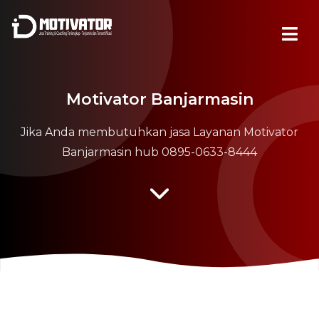
Motivator Banjarmasin
Jika Anda membutuhkan jasa Layanan Motivator
Banjarmasin hub 0895-0633-8444