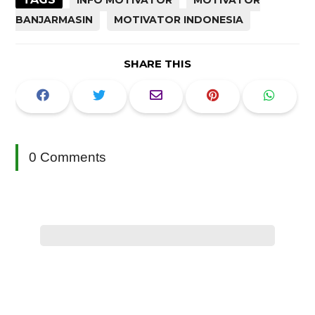
INFO MOTIVATOR
MOTIVATOR
BANJARMASIN
MOTIVATOR INDONESIA
SHARE THIS
0 Comments