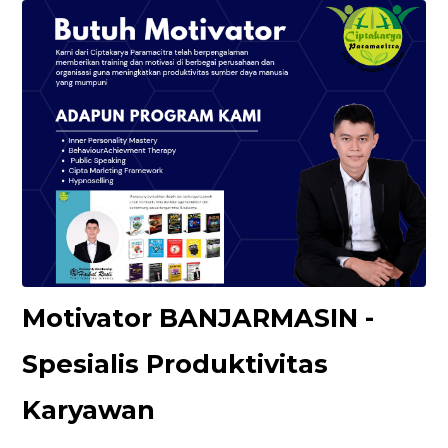
Motivator BANJARMASIN -
Spesialis Produktivitas
Karyawan