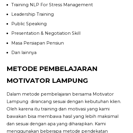
Training NLP For Stress Management
Leadership Training
Public Speaking
Presentation & Negotiation Skill
Masa Persiapan Pensiun
Dan lainnya
METODE PEMBELAJARAN
MOTIVATOR LAMPUNG
Dalam metode pembelajaran bersama Motivator
Lampung dirancang sesuai dengan kebutuhan klien.
Oleh karena itu training dan motivasi yang kami
bawakan bisa membawa hasil yang lebih maksimal
dan sesuai dengan apa yang diharapkan. Kami
menggunakan beberapa metode pendekatan