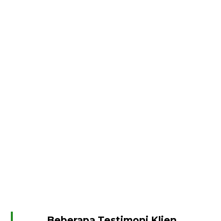
Beberapa Testimoni Klien