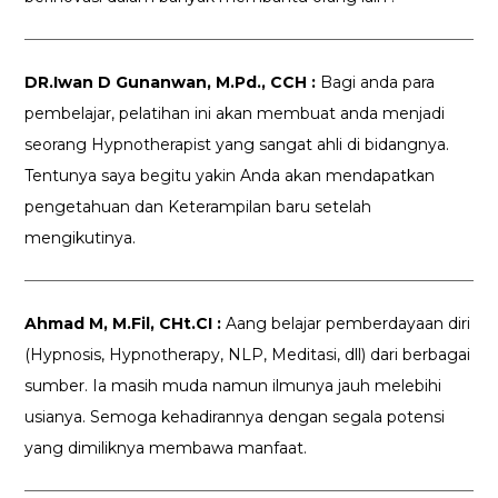
DR.Iwan D Gunanwan, M.Pd., CCH :
Bagi anda para
pembelajar, pelatihan ini akan membuat anda menjadi
seorang Hypnotherapist yang sangat ahli di bidangnya.
Tentunya saya begitu yakin Anda akan mendapatkan
pengetahuan dan Keterampilan baru setelah
mengikutinya.
Ahmad M, M.Fil, CHt.CI :
Aang belajar pemberdayaan diri
(Hypnosis, Hypnotherapy, NLP, Meditasi, dll) dari berbagai
sumber. Ia masih muda namun ilmunya jauh melebihi
usianya. Semoga kehadirannya dengan segala potensi
yang dimiliknya membawa manfaat.