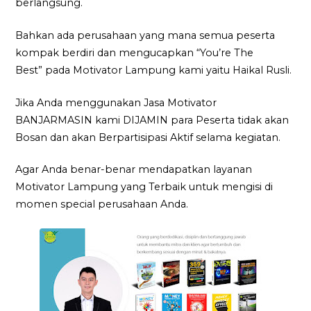
berlangsung.
Bahkan ada perusahaan yang mana semua peserta
kompak berdiri dan mengucapkan “You’re The
Best” pada Motivator Lampung kami yaitu Haikal Rusli.
Jika Anda menggunakan Jasa Motivator
BANJARMASIN kami DIJAMIN para Peserta tidak akan
Bosan dan akan Berpartisipasi Aktif selama kegiatan.
Agar Anda benar-benar mendapatkan layanan
Motivator Lampung yang Terbaik untuk mengisi di
momen special perusahaan Anda.