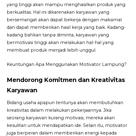
yang tinggi akan mampu menghasilkan produk yang
berkualitas. Hal ini dikarenakan karyawan yang
bersemangat akan dapat bekerja dengan maksimal
dan dapat memberikan hasil kerja yang baik. Kadang-
kadang bahkan tanpa diminta, karyawan yang
bermotivasi tinggi akan melakukan hal-hal yang
membuat produk menjadi lebih unggul.
Keuntungan Apa Menggunakan Motivator Lampung?
Mendorong Komitmen dan Kreativitas
Karyawan
Bidang usaha apapun tentunya akan membutuhkan
kreativitas dalam melakukan pekerjaannya. Jika
seorang karyawan kurang motivasi, mereka akan
kesulitan untuk mendapatkan ide. Selain itu, motivator
juga berperan dalam memberikan energi kepada