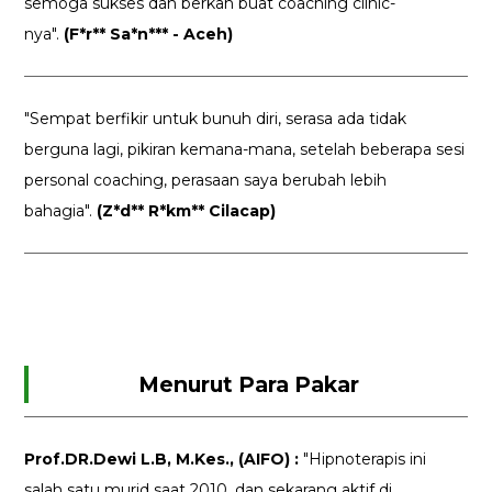
semoga sukses dan berkah buat coaching clinic-
nya".
(F*r** Sa*n*** - Aceh)
"Sempat berfikir untuk bunuh diri, serasa ada tidak
berguna lagi, pikiran kemana-mana, setelah beberapa sesi
personal coaching, perasaan saya berubah lebih
bahagia".
(Z*d** R*km** Cilacap)
Menurut Para Pakar
Prof.DR.Dewi L.B, M.Kes., (AIFO) :
"Hipnoterapis ini
salah satu murid saat 2010, dan sekarang aktif di