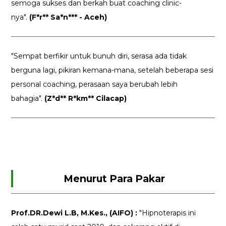
semoga sukses dan berkah buat coaching clinic-
nya".
(F*r** Sa*n*** - Aceh)
"Sempat berfikir untuk bunuh diri, serasa ada tidak
berguna lagi, pikiran kemana-mana, setelah beberapa sesi
personal coaching, perasaan saya berubah lebih
bahagia".
(Z*d** R*km** Cilacap)
Menurut Para Pakar
Prof.DR.Dewi L.B, M.Kes., (AIFO) :
"Hipnoterapis ini