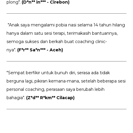
plong".
(D*n** in*** - Cirebon)
"Anak saya mengalami pobia nasi selama 14 tahun hilang
hanya dalam satu sesi terapi, terimakasih bantuannya,
semoga sukses dan berkah buat coaching clinic-
nya".
(F*r** Sa*n*** - Aceh)
"Sempat berfikir untuk bunuh diri, serasa ada tidak
berguna lagi, pikiran kemana-mana, setelah beberapa sesi
personal coaching, perasaan saya berubah lebih
bahagia".
(Z*d** R*km** Cilacap)