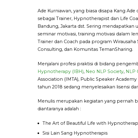
Ade Kurniawan, yang biasa disapa Kang Ade di
sebagai Trainer, Hypnotherapist dan Life C
Bandung, Jakarta dst. Sering mendapatkan
seminar motivasi, training motivasi dalam l
Trainer dan Coach pada program Wirausaha S
Consulting, dan Komunitas TemanSharing.
Menjalani profesi praktisi di bidang pengemb
Hypnotherapy (IBH)
,
Neo NLP Society
,
NLP C
Association (IMTA), Public Speaker Academy (
tahun 2018 sedang menyelesaikan lisensi da
Menulis merupakan kegiatan yang pernah beli
diantaranya adalah :
The Art of Beautiful Life with Hypnothera
Sisi Lain Sang Hypnotherapis