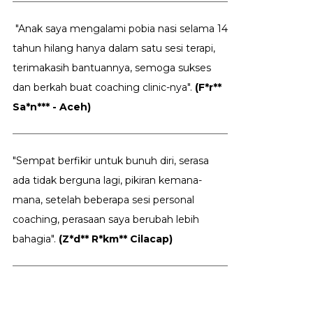
"Anak saya mengalami pobia nasi selama 14
tahun hilang hanya dalam satu sesi terapi,
terimakasih bantuannya, semoga sukses
dan berkah buat coaching clinic-nya".
(F*r**
Sa*n*** - Aceh)
"Sempat berfikir untuk bunuh diri, serasa
ada tidak berguna lagi, pikiran kemana-
mana, setelah beberapa sesi personal
coaching, perasaan saya berubah lebih
bahagia".
(Z*d** R*km** Cilacap)