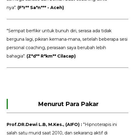
nya".
(F*r** Sa*n*** - Aceh)
"Sempat berfikir untuk bunuh diri, serasa ada tidak
berguna lagi, pikiran kemana-mana, setelah beberapa sesi
personal coaching, perasaan saya berubah lebih
bahagia".
(Z*d** R*km** Cilacap)
Menurut Para Pakar
Prof.DR.Dewi L.B, M.Kes., (AIFO) :
"Hipnoterapis ini
salah satu murid saat 2010, dan sekarang aktif di