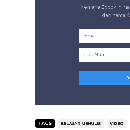
Kemana Ebook ini har
dan nama An
Y
TAGS
BELAJAR MENULIS
VIDEO