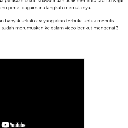
a perasaan takut, khawatir dan tidak menentu tapi itu wajar
 tahu persis bagaimana langkah memulainya.
an banyak sekali cara yang akan terbuka untuk menulis
ya sudah merumuskan ke dalam video berikut mengenai 3