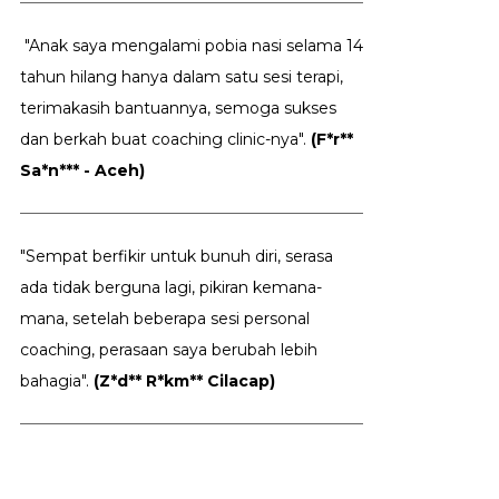
"Anak saya mengalami pobia nasi selama 14
tahun hilang hanya dalam satu sesi terapi,
terimakasih bantuannya, semoga sukses
dan berkah buat coaching clinic-nya".
(F*r**
Sa*n*** - Aceh)
"Sempat berfikir untuk bunuh diri, serasa
ada tidak berguna lagi, pikiran kemana-
mana, setelah beberapa sesi personal
coaching, perasaan saya berubah lebih
bahagia".
(Z*d** R*km** Cilacap)