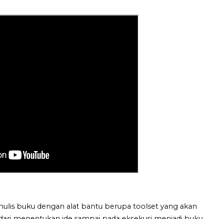
lis buku dengan alat bantu berupa toolset yang akan
ri menentukan ide sampai pada eksekusi menjadi buku.