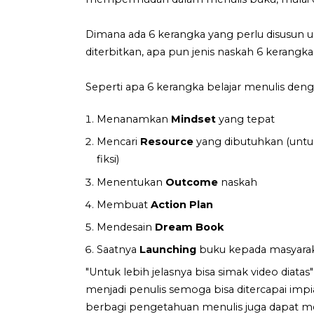
Dimana ada 6 kerangka yang perlu disusun
diterbitkan, apa pun jenis naskah 6 kerang
Seperti apa 6 kerangka belajar menulis deng
Menanamkan
Mindset
yang tepat
Mencari
Resource
yang dibutuhkan (untuk
fiksi)
Menentukan
Outcome
naskah
Membuat
Action Plan
Mendesain
Dream Book
Saatnya
Launching
buku kepada masyara
"Untuk lebih jelasnya bisa simak video diat
menjadi penulis semoga bisa ditercapai impia
berbagi pengetahuan menulis juga dapat me