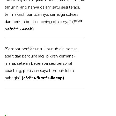
"Anak saya mengalami pobia nasi selama 14
tahun hilang hanya dalam satu sesi terapi,
terimakasih bantuannya, semoga sukses
dan berkah buat coaching clinic-nya".
(F*r**
Sa*n*** - Aceh)
"Sempat berfikir untuk bunuh diri, serasa
ada tidak berguna lagi, pikiran kemana-
mana, setelah beberapa sesi personal
coaching, perasaan saya berubah lebih
bahagia".
(Z*d** R*km** Cilacap)